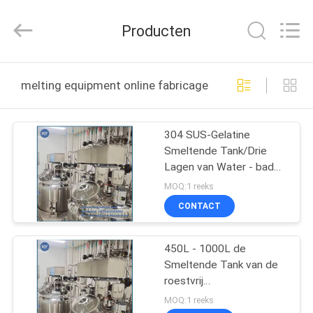
2026
KUN
YOU
Producten
Pharmatech
Co.,LTD..
All
Rights
THUIS
Reserved.
melting equipment online fabricage
PRODUCTEN
304 SUS-Gelatine
Smeltende Tank/Drie
VIDEO'S
Lagen van Water - bad
het Verwarmen/450L
MOQ:1 reeks
OVER
CONTACT
ONS
450L - 1000L de
Smeltende Tank van de
FABRIEKSTOCHT
roestvrij
staalgelatine/Water
MOQ:1 reeks