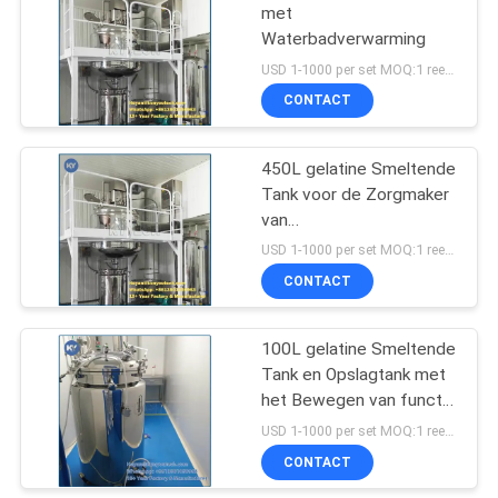
met
Waterbadverwarming
USD 1-1000 per set MOQ:1 reeks
CONTACT
450L gelatine Smeltende
Tank voor de Zorgmaker
van
Gezondheidsproducten/Vistra
USD 1-1000 per set MOQ:1 reeks
CONTACT
100L gelatine Smeltende
Tank en Opslagtank met
het Bewegen van functie
en Vacuümpomp
USD 1-1000 per set MOQ:1 reeks
CONTACT