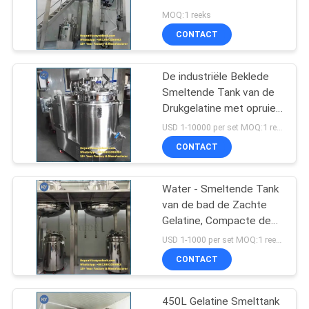
MOQ:1 reeks
CONTACT
De industriële Beklede
Smeltende Tank van de
Drukgelatine met opruier
150l - met Auto
USD 1-10000 per set MOQ:1 reeks
Vacuümsysteem
CONTACT
Water - Smeltende Tank
van de bad de Zachte
Gelatine, Compacte de
Opslagtank van
USD 1-1000 per set MOQ:1 reeks
Structuursoftgel
CONTACT
450L Gelatine Smelttank