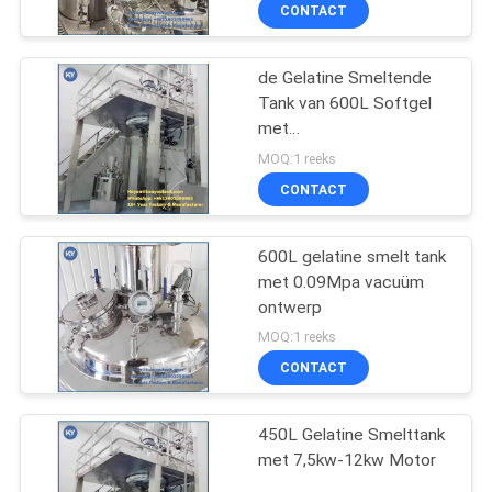
Verzegelde
KWALITEITSCONTROLE
CONTACT
Vacuümpomp
NIEUWS
de Gelatine Smeltende
Tank van 600L Softgel
met
VRAAG
Vacuümontwerp/Bewegende
MOQ:1 reeks
Functie met Platform en
EEN
CONTACT
gewicht
OFFERTE
600L gelatine smelt tank
met 0.09Mpa vacuüm
SITEMAP
ontwerp
MOQ:1 reeks
PRIVACY
CONTACT
POLICY
450L Gelatine Smelttank
met 7,5kw-12kw Motor