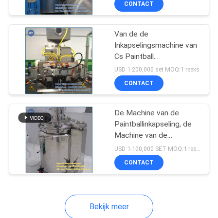
CONTACT
11
Naadloze Softgel-
Van de de
Machine
Inkapselingsmachine van
Cs Paintball
Automatische
USD 1-200,000 set MOQ:1 reeks
Nauwkeurige Controle
CONTACT
8000 - 32000/H
22
De Machine van de
Paintballinkapseling, de
Automatische
Machine van de
Gelatinecapsule met de
Capsule het Vullen
USD 1-100,000 SET MOQ:1 reeks
Sensor van Bodemoto
CONTACT
Machine
Bekijk meer
22