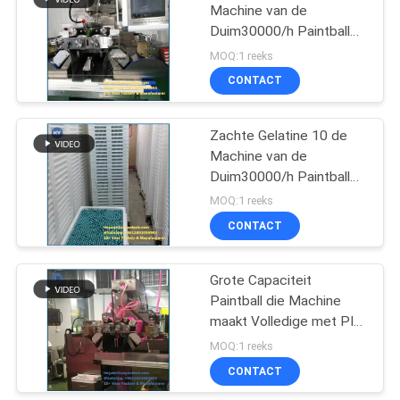
Machine van de
Duim30000/h Paintball
50
Inkapseling
MOQ:1 reeks
Zachte Capsule die
CONTACT
Machine maken
Zachte Gelatine 10 de
Machine van de
Duim30000/h Paintball
Inkapseling
MOQ:1 reeks
CONTACT
62
Grote Capaciteit
Capsulevorm
Paintball die Machine
maakt Volledige met PID
Temperatuurcontrole
MOQ:1 reeks
Automatisch
CONTACT