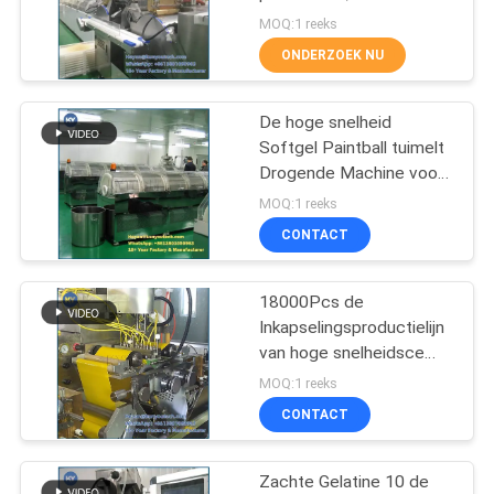
SUS304
MOQ:1 reeks
ONDERZOEK NU
33
Gelatine Smeltende
De hoge snelheid
Softgel Paintball tuimelt
Tank
Drogende Machine voor
de Oliën van Softgel of
MOQ:1 reeks
van Vissen
CONTACT
18000Pcs de
44
Inkapselingsproductielijn
Plastic Drogende
van hoge snelheidsce
Paintball
MOQ:1 reeks
Dienbladen
CONTACT
Zachte Gelatine 10 de