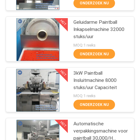
KWALITEITSCONTROLE
ONDERZOEK NU
NIEUWS
HOT
Geluidarme Paintball
60
Inkapselmachine 32000
stuks/uur
Automatische Vgel-
VRAAG
MOQ:1 reeks
Inkapselingsmachine
EEN
ONDERZOEK NU
OFFERTE
HOT
3kW Paintball
Insluitmachine 8000
SITEMAP
stuks/uur Capaciteit
41
MOQ:1 reeks
PRIVACY
Inkapselingstuimelschak
ONDERZOEK NU
POLICY
Dryer
HOT
Automatische
verpakkingsmachine voor
paintball 30,000/H