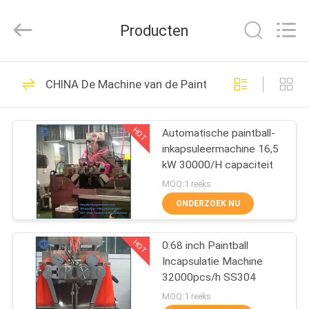
2026
KUN
YOU
Producten
Pharmatech
Co.,LTD..
All
Rights
THUIS
Reserved.
133
CHINA De Machine van de Paintballinkapseling
De Machine van de
PRODUCTEN
Softgelinkapseling
HOT
Automatische paintball-
inkapsuleermachine 16,5
VIDEO'S
kW 30000/H capaciteit
MOQ:1 reeks
OVER
ONDERZOEK NU
91
ONS
De Machine van de
HOT
0.68 inch Paintball
Incapsulatie Machine
FABRIEKSTOCHT
Paintballinkapseling
32000pcs/h SS304
MOQ:1 reeks