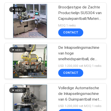
Broodjestype de Zachte
16
Productielijn SUS304 van
De Machine van de
Capsulepaintball/Materiële
1 Jaargarantie van 316L
MOQ:1 reeks
Softgelcapsule
CONTACT
De Inkapselingsmachine
van hoge
snelheidspaintball, de
53
Zachte Machine van de
USD 1-200,000 set MOQ:1 reeks
Farmaceutische
Gelatineinkapseling
CONTACT
Machines
Volledige Automatische
de Inkapselingsmachine
van 6 Duimpaintball met
PID
USD 1-200,000 set MOQ:1 reeks
Temperatuurcontrole