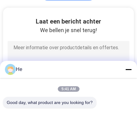
Het tellen en
Laat een bericht achter
Verpakkingsmachine
We bellen je snel terug!
38
He
Capsulesorteermachine
5:41 AM
Good day, what product are you looking for?
populaire categorieën
Alle
21
De Machine Van De 
De Machine Van De 