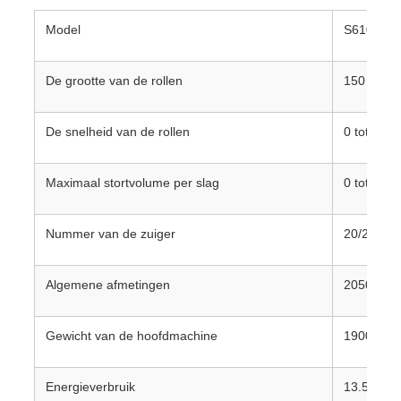
Model
S610
De grootte van de rollen
150 × 25
De snelheid van de rollen
0 tot 5 tp
Maximaal stortvolume per slag
0 tot 2 ml
Nummer van de zuiger
20/24
Algemene afmetingen
2050×120
Gewicht van de hoofdmachine
1900 kg
Energieverbruik
13.5 kW