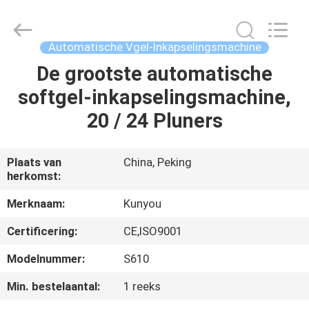
2026
KUN
YOU
Pharmatech
Co.,LTD..
Automatische Vgel-Inkapselingsmachine
All
Rights
De grootste automatische
THUIS
Reserved.
softgel-inkapselingsmachine,
PRODUCTEN
20 / 24 Pluners
VIDEO'S
Plaats van
China, Peking
herkomst:
OVER
Merknaam:
Kunyou
ONS
Certificering:
CE,ISO9001
Modelnummer:
S610
FABRIEKSTOCHT
Min. bestelaantal:
1 reeks