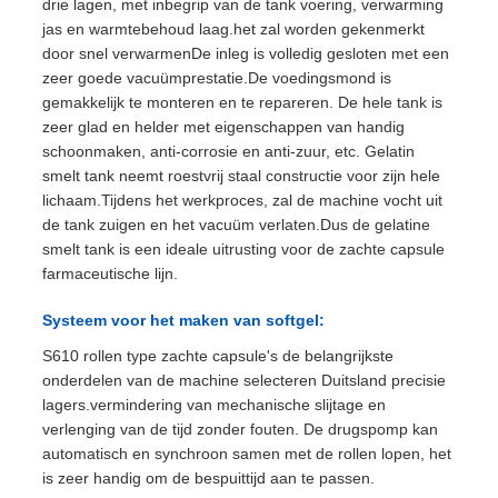
drie lagen, met inbegrip van de tank voering, verwarming
jas en warmtebehoud laag.het zal worden gekenmerkt
door snel verwarmenDe inleg is volledig gesloten met een
zeer goede vacuümprestatie.De voedingsmond is
gemakkelijk te monteren en te repareren. De hele tank is
zeer glad en helder met eigenschappen van handig
schoonmaken, anti-corrosie en anti-zuur, etc. Gelatin
smelt tank neemt roestvrij staal constructie voor zijn hele
lichaam.Tijdens het werkproces, zal de machine vocht uit
de tank zuigen en het vacuüm verlaten.Dus de gelatine
smelt tank is een ideale uitrusting voor de zachte capsule
farmaceutische lijn.
Systeem voor het maken van softgel:
S610 rollen type zachte capsule's de belangrijkste
onderdelen van de machine selecteren Duitsland precisie
lagers.vermindering van mechanische slijtage en
verlenging van de tijd zonder fouten. De drugspomp kan
automatisch en synchroon samen met de rollen lopen, het
is zeer handig om de bespuittijd aan te passen.