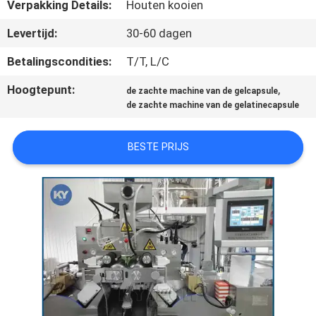
KWALITEITSCONTROLE
Verpakking Details:
Houten kooien
Levertijd:
30-60 dagen
NIEUWS
Betalingscondities:
T/T, L/C
Hoogtepunt:
,
de zachte machine van de gelcapsule
VRAAG
de zachte machine van de gelatinecapsule
EEN
OFFERTE
BESTE PRIJS
SITEMAP
PRIVACY
POLICY