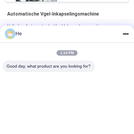
Automatische Vgel-Inkapselingsmachine
Volledige Automatische Vgel-Inkapselingsmachine om
Farmaceutische Softgel/Capsules Te maken
He
Paintball Automatische Gelcapsuleermachine SUS304
1:14 PM
De Machines van linnendrogersoftgel met Drogende
Ventilator 2
Good day, what product are you looking for?
populaire categorieën
Alle
De Machine Van De 
De Machine Van De 
Softgelinkapseling
Paintballinkapseling
Automatische Vgel-
Inkapselingstuimelschakela
Inkapselingsmachine
Dryer
Gelatine Smeltende 
Plastic Drogende 