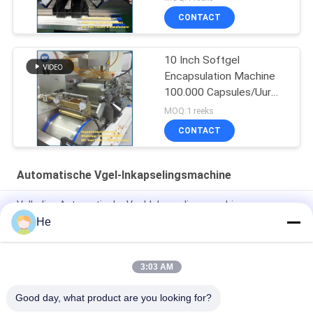
CONTACT
10 Inch Softgel
Encapsulation Machine
100.000 Capsules/Uur
SS304/316
MOQ:1 reeks
CONTACT
Automatische Vgel-Inkapselingsmachine
Volledige Automatische Vgel-Inkapselingsmachine om
Farmaceutische Softgel/Capsules Te maken
He
Paintball Automatische Gelcapsuleermachine SUS304
3:03 AM
De Machines van linnendrogersoftgel met Drogende
Ventilator 2
Good day, what product are you looking for?