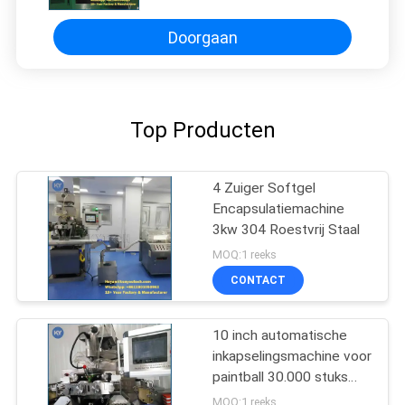
Doorgaan
Top Producten
4 Zuiger Softgel
Encapsulatiemachine
3kw 304 Roestvrij Staal
MOQ:1 reeks
CONTACT
10 inch automatische
inkapselingsmachine voor
paintball 30.000 stuks
per uur
MOQ:1 reeks