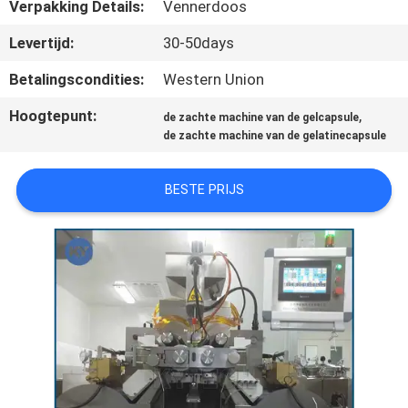
KWALITEITSCONTROLE
Verpakking Details:
Vennerdoos
Levertijd:
30-50days
NIEUWS
Betalingscondities:
Western Union
Hoogtepunt:
,
de zachte machine van de gelcapsule
VRAAG
de zachte machine van de gelatinecapsule
EEN
OFFERTE
BESTE PRIJS
SITEMAP
PRIVACY
POLICY