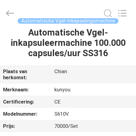
2026
KUN
YOU
Pharmatech
Co.,LTD..
Automatische Vgel-Inkapselingsmachine
All
Rights
Automatische Vgel-
THUIS
Reserved.
inkapsuleermachine 100.000
PRODUCTEN
capsules/uur SS316
VIDEO'S
Plaats van
Chian
herkomst:
OVER
Merknaam:
kunyou
ONS
Certificering:
CE
Modelnummer:
S610V
FABRIEKSTOCHT
Prijs:
70000/Set