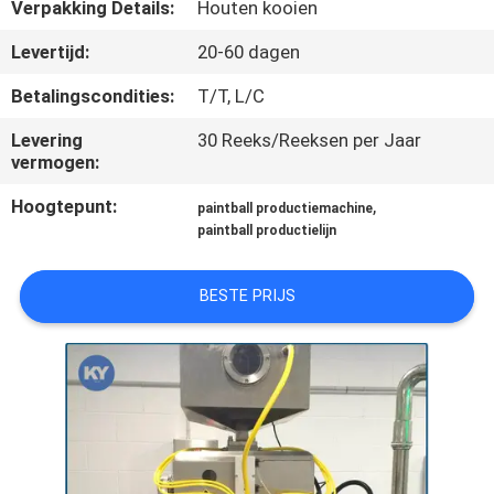
KWALITEITSCONTROLE
Verpakking Details:
Houten kooien
Levertijd:
20-60 dagen
NIEUWS
Betalingscondities:
T/T, L/C
Levering
30 Reeks/Reeksen per Jaar
VRAAG
vermogen:
EEN
Hoogtepunt:
,
paintball productiemachine
OFFERTE
paintball productielijn
SITEMAP
BESTE PRIJS
PRIVACY
POLICY