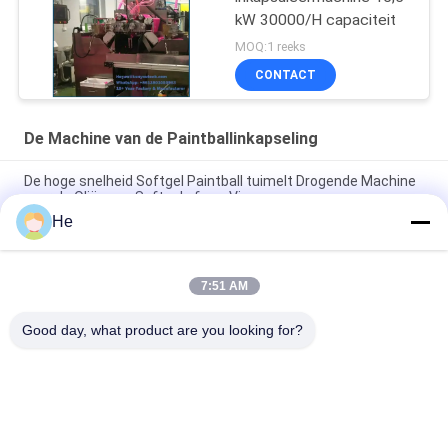
kW 30000/H capaciteit
MOQ:1 reeks
CONTACT
De Machine van de Paintballinkapseling
De hoge snelheid Softgel Paintball tuimelt Drogende Machine
voor de Oliën van Softgel of van Vissen
He
18000Pcs de Inkapselingsproductielijn van hoge snelheidsce
Paintball
7:51 AM
Zachte Gelatine 10 de Machine van de Duim30000/h Paintball
Inkapseling
Good day, what product are you looking for?
populaire categorieën
Alle
De Machine Van De 
De Machine Van De 
Softgelinkapseling
Paintballinkapseling