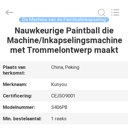
2026
KUN
YOU
Pharmatech
Co.,LTD..
De Machine van de Paintballinkapseling
All
Rights
Nauwkeurige Paintball die
THUIS
Reserved.
Machine/Inkapselingsmachine
PRODUCTEN
met Trommelontwerp maakt
VIDEO'S
Plaats van
China, Peking
herkomst:
OVER
Merknaam:
Kunyou
ONS
Certificering:
CE,ISO9001
Modelnummer:
S406PB
FABRIEKSTOCHT
Min. bestelaantal:
1 reeks