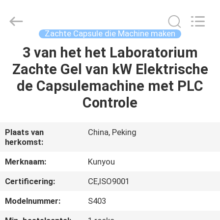
2026
KUN
YOU
Pharmatech
Co.,LTD..
Zachte Capsule die Machine maken
All
Rights
3 van het het Laboratorium
THUIS
Reserved.
Zachte Gel van kW Elektrische
PRODUCTEN
de Capsulemachine met PLC
Controle
VIDEO'S
Plaats van
China, Peking
herkomst:
OVER
ONS
Merknaam:
Kunyou
Certificering:
CE,ISO9001
FABRIEKSTOCHT
Modelnummer:
S403