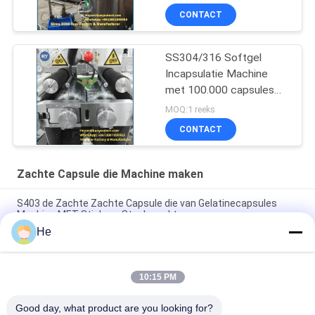
CONTACT
SS304/316 Softgel
Incapsulatie Machine
met 100.000 capsules
per uur capaciteit en 1
MOQ:1 reeks
jaar garantie
CONTACT
Zachte Capsule die Machine maken
S403 de Zachte Zachte Capsule die van Gelatinecapsules
Machine MET Stinless-Staal maakt convoyer
He
3 Kleine de Partij Zachte Capsule die van kW Machine voor
Laboratorium maken
10:15 PM
3 Kleine de Partij Elektrische Zachte Capsule die van kW
Machine maken voor Laboratorium Automatisch
Good day, what product are you looking for?