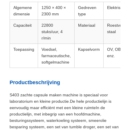
Algemene
1250 × 400 ×
Gedreven
Elektrisch
dimensie
2300 mm
type
Capaciteit
22800
Materiaal
Roestvrij
stuks/uur, 4
staal
r/min
Toepassing
Voedsel,
Kapselvorm
OV, OB,
farmaceutische,
enz.
softgelmachine
Productbeschrijving
S403 zachte capsule maken machine is speciaal voor
laboratorium en kleine productie.De hele productielijn is
eenvoudig maar efficiënt met een kleine ruimteIn de
productielijn, met inbegrip van een hoofdmachine,
besturingssysteem, waterkoeling systeem, smeerolie
besparing systeem, een set van tumble droger, een set van