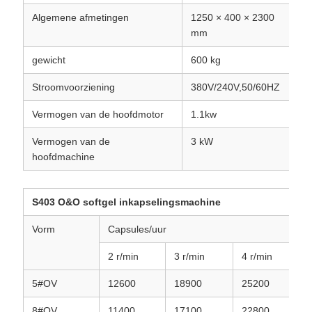
Algemene afmetingen
1250 × 400 × 2300
mm
gewicht
600 kg
Stroomvoorziening
380V/240V,50/60HZ
Vermogen van de hoofdmotor
1.1kw
Vermogen van de
3 kW
hoofdmachine
S403 O&O softgel inkapselingsmachine
Vorm
Capsules/uur
2 r/min
3 r/min
4 r/min
5#OV
12600
18900
25200
8#OV
11400
17100
22800