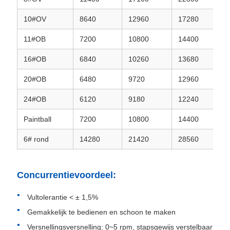
10#OV
8640
12960
17280
11#OB
7200
10800
14400
16#OB
6840
10260
13680
20#OB
6480
9720
12960
24#OB
6120
9180
12240
Paintball
7200
10800
14400
6# rond
14280
21420
28560
Concurrentievoordeel:
Vultolerantie < ± 1,5%
Gemakkelijk te bedienen en schoon te maken
Versnellingsversnelling: 0~5 rpm, stapsgewijs verstelbaar