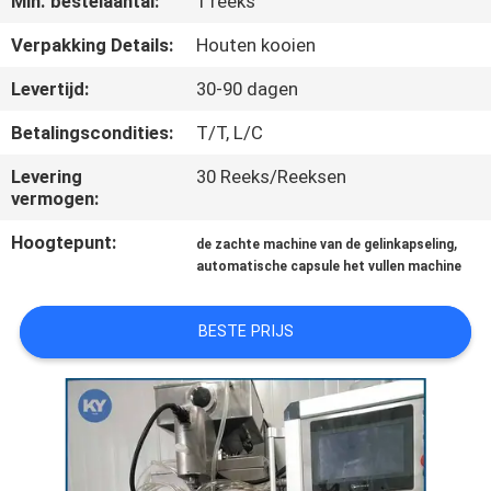
Min. bestelaantal:
1 reeks
KWALITEITSCONTROLE
Verpakking Details:
Houten kooien
NIEUWS
Levertijd:
30-90 dagen
Betalingscondities:
T/T, L/C
VRAAG
Levering
30 Reeks/Reeksen
EEN
vermogen:
OFFERTE
Hoogtepunt:
,
de zachte machine van de gelinkapseling
automatische capsule het vullen machine
SITEMAP
BESTE PRIJS
PRIVACY
POLICY