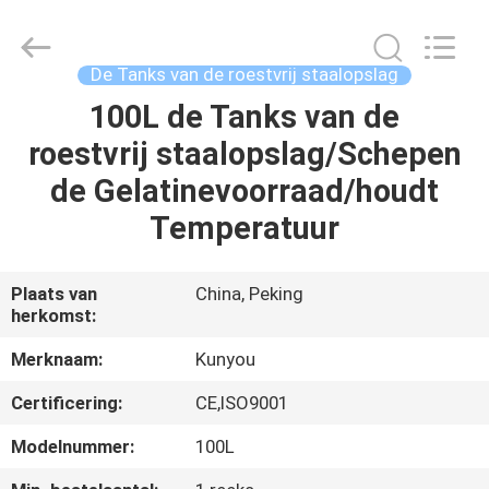
2026
KUN
YOU
Pharmatech
Co.,LTD..
De Tanks van de roestvrij staalopslag
All
Rights
100L de Tanks van de
THUIS
Reserved.
roestvrij staalopslag/Schepen
PRODUCTEN
de Gelatinevoorraad/houdt
Temperatuur
VIDEO'S
Plaats van
China, Peking
herkomst:
OVER
ONS
Merknaam:
Kunyou
Certificering:
CE,ISO9001
FABRIEKSTOCHT
Modelnummer:
100L