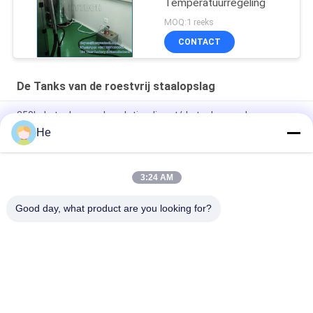
Temperatuurregeling
MOQ:1 reeks
CONTACT
De Tanks van de roestvrij staalopslag
350L de tanks van de gelatinedienst/de tanks van de
gelatineontvanger voor het opslaan van de gelatine
He
100L de Smeltende Tank van de roestvrij staalgelatine voor
Softgel-Inkapselingsmachine
3:24 AM
150L de farmaceutische Tanks van de Gelatineontvanger
Good day, what product are you looking for?
populaire categorieën
Alle
De Machine Van De 
De Machine Van De 
Softgelinkapseling
Paintballinkapseling