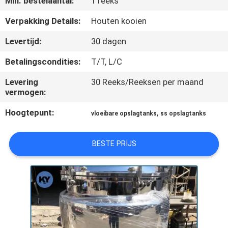
Min. bestelaantal:
1 reeks
KWALITEITSCONTROLE
Verpakking Details:
Houten kooien
NIEUWS
Levertijd:
30 dagen
Betalingscondities:
T/T, L/C
VRAAG
Levering
30 Reeks/Reeksen per maand
EEN
vermogen:
OFFERTE
Hoogtepunt:
,
vloeibare opslagtanks
ss opslagtanks
SITEMAP
BESTE PRIJS
PRIVACY
POLICY