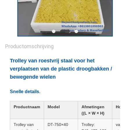
Productomschrijving
Trolley van roestvrij staal voor het
verplaatsen van de plastic droogbakken /
bewegende wielen
Snelle details.
Productnaam
Model
Afmetingen
Hoofdm
((L × W × H)
Trolley van
DT-750×40
Trolley:
van roes