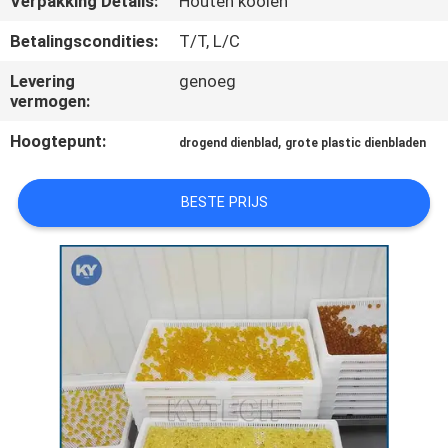
Verpakking Details:
Houten kooien
KWALITEITSCONTROLE
Betalingscondities:
T/T, L/C
NIEUWS
Levering
genoeg
vermogen:
VRAAG
Hoogtepunt:
,
drogend dienblad
grote plastic dienbladen
EEN
OFFERTE
BESTE PRIJS
SITEMAP
PRIVACY
POLICY