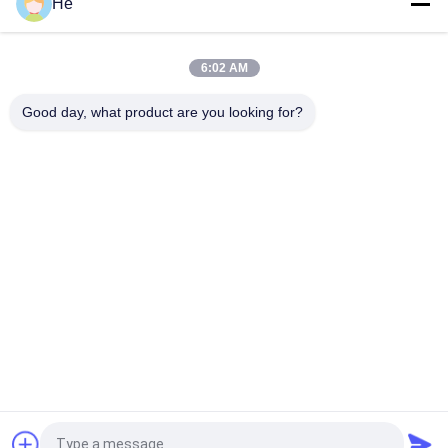
He
ISO9001 PPE Plastic Drogende Dienbladen 75 * 55 * 5cm voor
Capsulesuikergoed
6:02 AM
5cm Ppe van de Voedselrang Plastic Drogend Dienbladen en
Karretje
Good day, what product are you looking for?
populaire categorieën
Alle
De Machine Van De 
De Machine Van De 
Softgelinkapseling
Paintballinkapseling
Automatische Vgel-
Inkapselingstuimelschakela
Inkapselingsmachine
Dryer
Gelatine Smeltende 
Plastic Drogende 
Tank
Dienbladen
Zachte Capsule Die 
Capsulevorm
Machine Maken