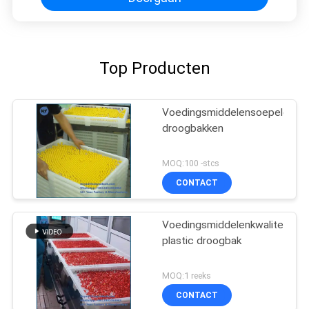
Top Producten
Voedingsmiddelensoepelgel
droogbakken
MOQ:100 -stcs
CONTACT
Voedingsmiddelenkwaliteit
plastic droogbak
MOQ:1 reeks
CONTACT