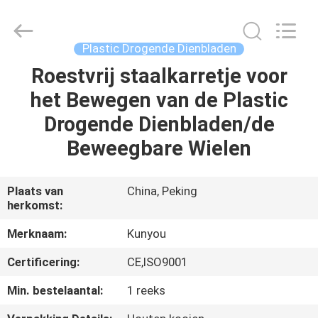
2026
KUN
YOU
Pharmatech
Co.,LTD..
Plastic Drogende Dienbladen
All
Rights
Roestvrij staalkarretje voor
THUIS
Reserved.
het Bewegen van de Plastic
PRODUCTEN
Drogende Dienbladen/de
Beweegbare Wielen
VIDEO'S
Plaats van
China, Peking
herkomst:
OVER
ONS
Merknaam:
Kunyou
Certificering:
CE,ISO9001
FABRIEKSTOCHT
Min. bestelaantal:
1 reeks