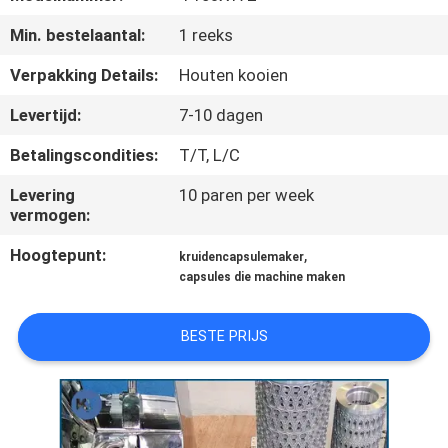
KWALITEITSCONTROLE
Min. bestelaantal:
1 reeks
NIEUWS
Verpakking Details:
Houten kooien
Levertijd:
7-10 dagen
VRAAG
Betalingscondities:
T/T, L/C
EEN
Levering
10 paren per week
OFFERTE
vermogen:
Hoogtepunt:
,
kruidencapsulemaker
SITEMAP
capsules die machine maken
PRIVACY
BESTE PRIJS
POLICY