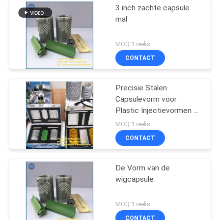
3 inch zachte capsule
mal
MOQ:1 reeks
CONTACT
Precisie Stalen
Capsulevorm voor
Plastic Injectievormen en
Softgel Vormen
MOQ:1 reeks
CONTACT
De Vorm van de
wigcapsule
MOQ:1 reeks
CONTACT