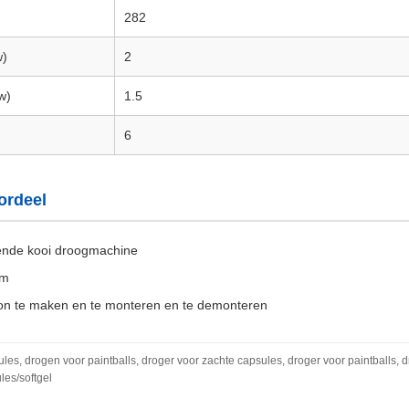
282
w)
2
w)
1.5
6
ordeel
lende kooi droogmachine
im
on te maken en te monteren en te demonteren
es, drogen voor paintballs, droger voor zachte capsules, droger voor paintballs, d
les/softgel