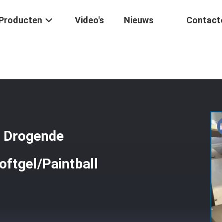
Producten
Video's
Nieuws
Contact
Manden Tuimelen Plastic Drogende Dienbladen Voor Het Drogen Softge
c Drogende
oftgel/Paintball