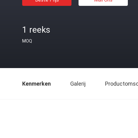
1 reeks
MOQ
Kenmerken
Galerij
Productomsch