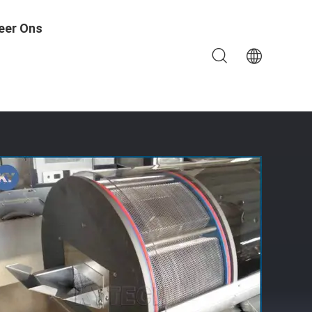
eer Ons
l/Paintball