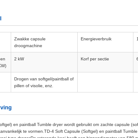
l
Zwakke capsule
Energieverbruik
droogmachine
gen
2 kW
Korf per sectie
(KW)
Drogen van softgel/paintball of
pillen of visolie, enz.
jving
ftgel) en paintball Tumble dryer wordt gebruikt om zachte capsule (soft
aanvankelijk te vormen.TD-4 Soft Capsule (Softgel) en paintball Tumble
kooi type drogerDe roterende kooi heeft een binnendiameter van 580 