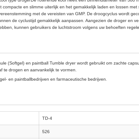
t compacte en slimme uiterlijk en het gemakkelijk laden en lossen met
vereenstemming met de vereisten van GMP. De droogcyclus wordt gec
unnen de cyclustijd gemakkelijk aanpassen. Aangezien de droger en ven
hebben, kunnen gebruikers de luchtstroom volgens uw behoeften regele
le (Softgel) en paintball Tumble dryer wordt gebruikt om zachte capsul
af te drogen en aanvankelijk te vormen.
tgel- en paintballbedrijven en farmaceutische bedrijven.
TD-4
526