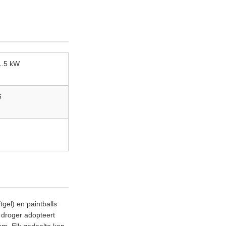
1.5 kW
6
gel) en paintballs
 droger adopteert
mm. Elk gedeelte kan