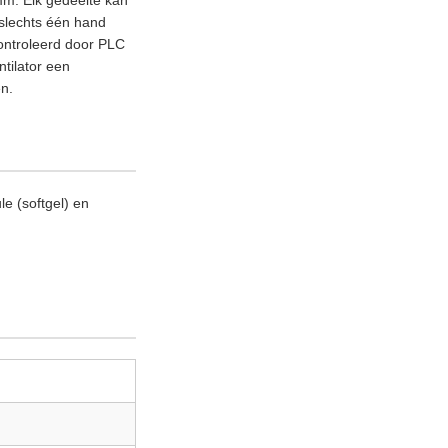
 slechts één hand
ontroleerd door PLC
tilator een
n.
e (softgel) en