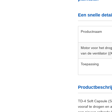
Een snelle detai
Productnaam
Motor voor het dro
van de ventilator (
Toepassing
Productbeschri
TD-4 Soft Capsule (So
vooraf te drogen en 
een nieuwe rollende 