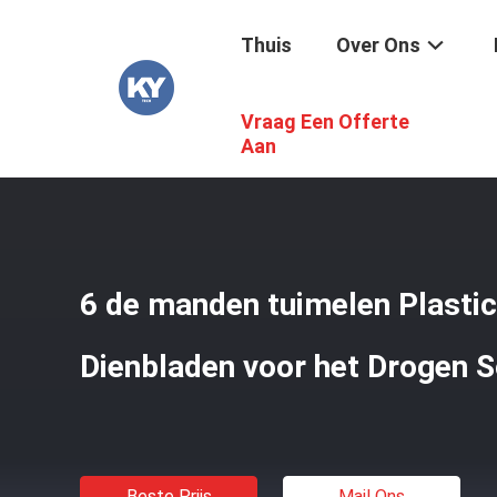
Thuis
Over Ons
Vraag Een Offerte
Thuis
/
Producten
/
Plastic Drogende Dienbladen
/
6 De 
Aan
6 de manden tuimelen Plasti
Dienbladen voor het Drogen S
Beste Prijs
Mail Ons