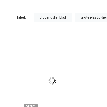
label:
drogend dienblad
grote plastic di
VIDEO