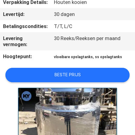
KWALITEITSCONTROLE
Verpakking Details:
Houten kooien
Levertijd:
30 dagen
NIEUWS
Betalingscondities:
T/T, L/C
Levering
30 Reeks/Reeksen per maand
VRAAG
vermogen:
EEN
Hoogtepunt:
,
vloeibare opslagtanks
ss opslagtanks
OFFERTE
BESTE PRIJS
SITEMAP
PRIVACY
POLICY