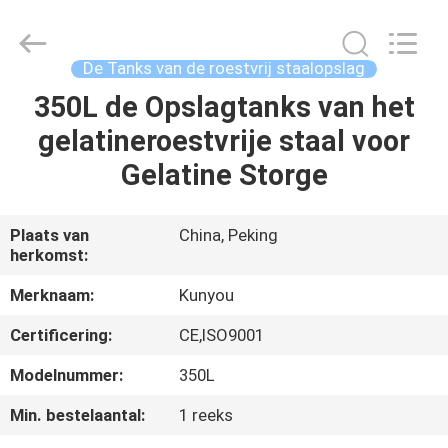
2026
KUN
YOU
Pharmatech
Co.,LTD..
De Tanks van de roestvrij staalopslag
All
Rights
350L de Opslagtanks van het
THUIS
Reserved.
gelatineroestvrije staal voor
PRODUCTEN
Gelatine Storge
VIDEO'S
Plaats van
China, Peking
herkomst:
OVER
Merknaam:
Kunyou
ONS
Certificering:
CE,ISO9001
Modelnummer:
350L
FABRIEKSTOCHT
Min. bestelaantal:
1 reeks