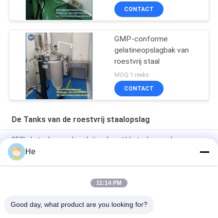
CONTACT
GMP-conforme
gelatineopslagbak van
roestvrij staal
MOQ:1 reeks
CONTACT
De Tanks van de roestvrij staalopslag
350L de tanks van de gelatinedienst/de tanks van de
gelatineontvanger voor het opslaan van de gelatine
He
100L de Smeltende Tank van de roestvrij staalgelatine voor
Softgel-Inkapselingsmachine
11:14 PM
150L de farmaceutische Tanks van de Gelatineontvanger
Good day, what product are you looking for?