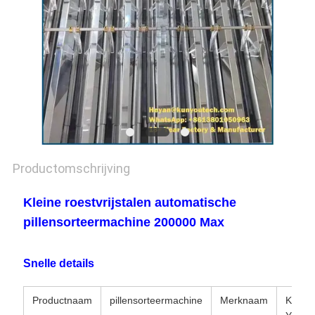
Productomschrijving
Kleine roestvrijstalen automatische
pillensorteermachine 200000 Max
Snelle details
Productnaam
pillensorteermachine
Merknaam
KUN