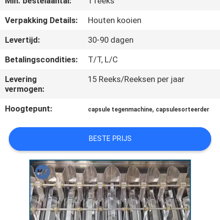
Min. bestelaantal:
1 reeks
KWALITEITSCONTROLE
Verpakking Details:
Houten kooien
NIEUWS
Levertijd:
30-90 dagen
Betalingscondities:
T/T, L/C
VRAAG
Levering
15 Reeks/Reeksen per jaar
EEN
vermogen:
OFFERTE
Hoogtepunt:
,
capsule tegenmachine
capsulesorteerder
SITEMAP
BESTE PRIJS
PRIVACY
POLICY