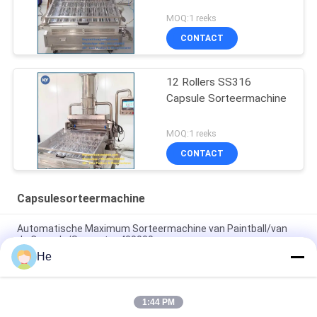
MOQ:1 reeks
CONTACT
12 Rollers SS316
Capsule Sorteermachine
MOQ:1 reeks
CONTACT
Capsulesorteermachine
Automatische Maximum Sorteermachine van Paintball/van
de Capsule/Separator 400000
He
Kleine Maximum Sorteermachine 200000 van de Roestvrij
staal Automatische Pil
1:44 PM
8 rollen Automatische Paintball/Zachte