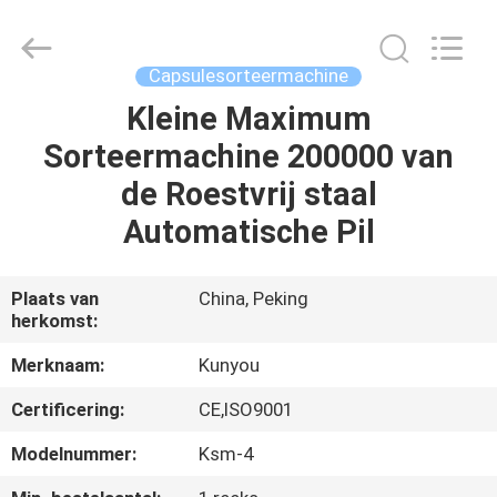
2026
KUN
YOU
Pharmatech
Co.,LTD..
Capsulesorteermachine
All
Rights
Kleine Maximum
THUIS
Reserved.
Sorteermachine 200000 van
PRODUCTEN
de Roestvrij staal
Automatische Pil
VIDEO'S
Plaats van
China, Peking
herkomst:
OVER
ONS
Merknaam:
Kunyou
Certificering:
CE,ISO9001
FABRIEKSTOCHT
Modelnummer:
Ksm-4