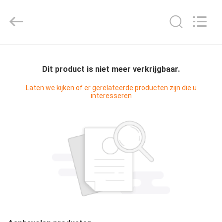
2025
KUN
YOU
Pharmatech
Co.,LTD..
All
Rights
THUIS
Reserved.
Dit product is niet meer verkrijgbaar.
PRODUCTEN
Laten we kijken of er gerelateerde producten zijn die u
interesseren
VIDEO'S
OVER
ONS
FABRIEKSTOCHT