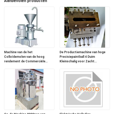
Aanbevolen producten
KWALITEITSCONTROLE
NIEUWS
VRAAG
EEN
OFFERTE
Machine van de het
De Productiemachine van hoge
Colloïdemolen van de hoog
Precisiepaintball 4 Duim
rendement de Commerciële
Kleinschalig voor Zacht
Pindakaas voor Voedsel
Capsulece
SITEMAP
PRIVACY
POLICY