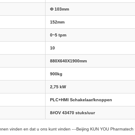
Φ 103mm
152mm
0~5 tpm
10
880X640X1900mm
900kg
2,75 kW
PLC+HMI Schakelaar/knoppen
8#OV 43470 stuks/uur
nen vinden en dat u ons kunt vinden ---Beijing KUN YOU Pharmatech 