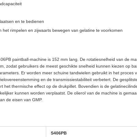
dcapaciteit
laatsen en te bedienen
het rimpelen en zijwaarts bewegen van gelatine te voorkomen
406PB paintball-machine is 152 mm lang. De rotatiesnelheid van de mat
m, zodat gebruikers de meest geschikte snelheid kunnen kiezen op bas
arameters. Er worden meer schuine tandwielen gebruikt in het proces 
elovereenstemming en de transmissiestabiliteit verbetert. De gesplitst
rt het thermische effect op de drukpillet. Bovendien is de gelatinecilin
elijker kunnen worden verplaatst. De olierol van de machine is gemaakt
aan de eisen van GMP.
S406PB