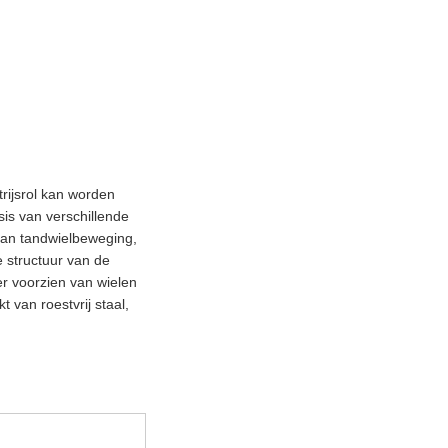
rijsrol kan worden
is van verschillende
van tandwielbeweging,
e structuur van de
der voorzien van wielen
 van roestvrij staal,