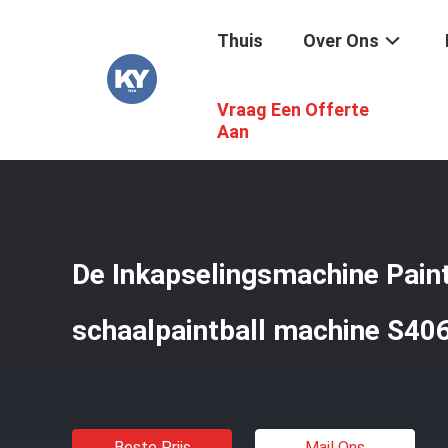
Thuis
Over Ons
Vraag Een Offerte
Thuis
/
Producten
/
De Machine Van De Paintballinkapsel
Aan
De Inkapselingsmachine Paint
schaalpaintball machine S4
Beste Prijs
Mail Ons