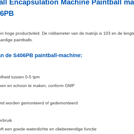
all Encapsulation Machine Paintball m
06PB
 hoge productiviteit. De roldiameter van de matrijs is 103 en de lengt
rdige paintballs.
n de S406PB paintball-machine:
nelheid tussen 0-5 tpm
enen en schoon te maken, conform GMP
and worden gemonteerd of gedemonteerd
erbruik
ft een goede waterdichte en oliebestendige functie