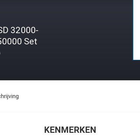
SD 32000-
50000 Set
s
rijving
KENMERKEN