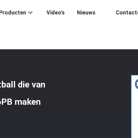
Producten
Video's
Nieuws
Contact
ing
/
De Inkapselingsmachine Paintball Die Van Schaalpaintball Mac
ball die van
06PB maken