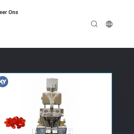
eer Ons
hine S406PB Maken