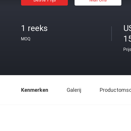
1 reeks
U
1
MOQ
Prij
Kenmerken
Galerij
Productomsch