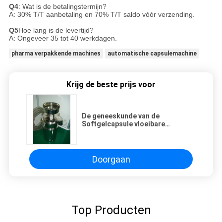
Q4
: Wat is de betalingstermijn?
A: 30% T/T aanbetaling en 70% T/T saldo vóór verzending.
Q5
Hoe lang is de levertijd?
A: Ongeveer 35 tot 40 werkdagen.
pharma verpakkende machines
automatische capsulemachine
Krijg de beste prijs voor
De geneeskunde van de
Softgelcapsule vloeibare
recyclingsmachine met het
Hoofdmateriaal van SUS316,
960RPM-Snelheid
Doorgaan
Top Producten