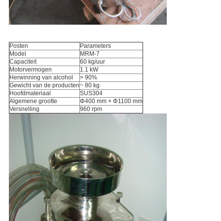
Posten
Parameters
Model
MRM-7
Capaciteit
60 kg/uur
Motorvermogen
1.1 kW
Herwinning van alcohol
> 90%
Gewicht van de producten
~ 80 kg
Hoofdmateriaal
SUS304
Algemene grootte
Φ400 mm × Φ1100 mm
Versnelling
960 rpm