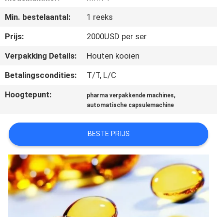
KWALITEITSCONTROLE
Min. bestelaantal:
1 reeks
NIEUWS
Prijs:
2000USD per ser
Verpakking Details:
Houten kooien
VRAAG
Betalingscondities:
T/T, L/C
EEN
Hoogtepunt:
,
pharma verpakkende machines
OFFERTE
automatische capsulemachine
SITEMAP
BESTE PRIJS
PRIVACY
POLICY