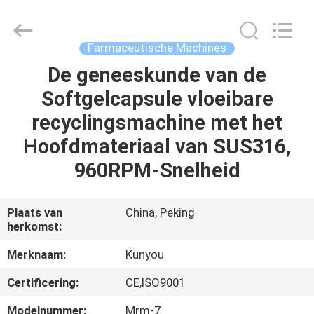
2025
KUN
YOU
Pharmatech
Co.,LTD..
Farmaceutische Machines
All
Rights
De geneeskunde van de
THUIS
Reserved.
Softgelcapsule vloeibare
PRODUCTEN
recyclingsmachine met het
Hoofdmateriaal van SUS316,
VIDEO'S
960RPM-Snelheid
OVER
Plaats van
China, Peking
herkomst:
ONS
Merknaam:
Kunyou
FABRIEKSTOCHT
Certificering:
CE,ISO9001
Modelnummer:
Mrm-7