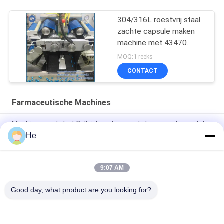
304/316L roestvrij staal
zachte capsule maken
machine met 43470
capsules / uur output en
MOQ:1 reeks
0-5rpm verstelbare
CONTACT
snelheid
Farmaceutische Machines
Machine van de het Colloïdemolen van de hoog rendement de
Commerciële Pindakaas voor Voedsel
He
De Molenmachine van het roestvrij staalcolloïde
9:07 AM
Kleine de Molenmachine van het Roestvrij staalcolloïde met
Geavanceerde Rotator + Stator
Good day, what product are you looking for?
populaire categorieën
Alle