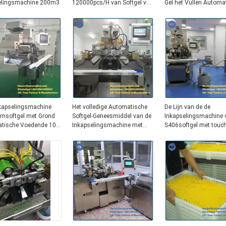
elingsmachine 200m3
120000pcs/H van Softgel van
Gel het Vullen Automa
de Vitaminevistraan
Machine
nkapselingsmachine
Het volledige Automatische
De Lijn van de de
imsoftgel met Grond
Softgel-Geneesmiddel van de
Inkapselingsmachine 
tische Voedende 100
Inkapselingsmachine met
S406softgel met touc
2-Lay-out
PLC Controle
screen/PLC