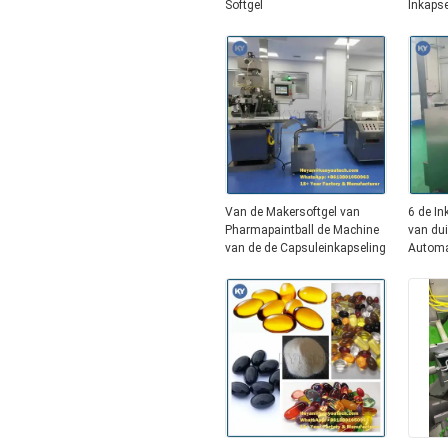
Softgel
Inkaps
Van de Makersoftgel van
6 de I
Pharmapaintball de Machine
van du
van de de Capsuleinkapseling
Automa
- 200m