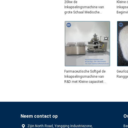
20kw de
Kleine 
Inkapselingsmachine van
Inkaps
grote Schaal Medische
Beginv
Softgel voor softgel en
Softgel
painball productie met PLC en
Touch screen
Farmaceutische Softgel de
Geurlo
Inkapselingsmachine van
Rangge
R&D met Kleine capaciteit
S403
Neem contact op
O
Zijin North Road, Yongqing Industriezone,
Bed