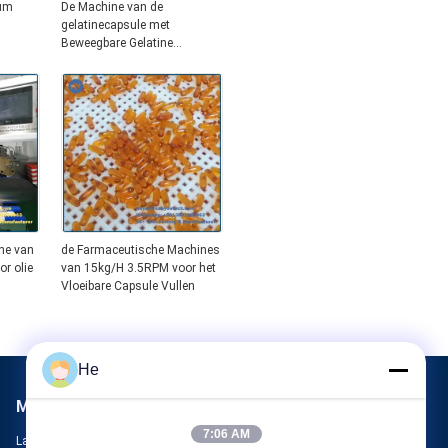
um
De Machine van de
gelatinecapsule met
Beweegbare Gelatine
0000
Melter/de Diensttank
ne van
de Farmaceutische Machines
or olie
van 15kg/H 3.5RPM voor het
Vloeibare Capsule Vullen
He
Mail ons
7:06 AM
Laat ons uw vereiste weten. We zullen de beste producten met u