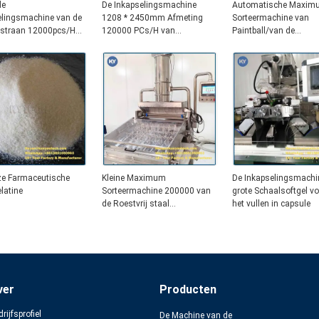
de
De Inkapselingsmachine
Automatische Maxim
elingsmachine van de
1208 * 2450mm Afmeting
Sorteermachine van
istraan 12000pcs/H
120000 PCs/H van
Paintball/van de
vistraansoftgel
Capsule/Separator 40
ze Farmaceutische
Kleine Maximum
De Inkapselingsmachi
latine
Sorteermachine 200000 van
grote Schaalsoftgel vo
de Roestvrij staal
het vullen in capsule
Automatische Pil
ver
Producten
rijfsprofiel
De Machine van de