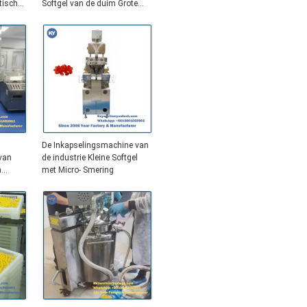
tische
Softgel van de duim Grote
Schaal Medische Controle
De Inkapselingsmachine van
van
de industrie Kleine Softgel
h
met Micro- Smering