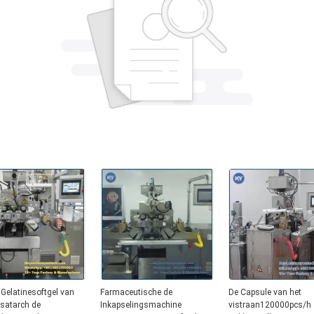
Gelatinesoftgel van
Farmaceutische de
De Capsule van het
satarch de
Inkapselingsmachine
vistraan120000pcs/h 