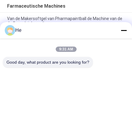
Farmaceutische Machines
Van de Makersoftgel van Pharmapaintball de Machine van de
de Capsuleinkapseling
He
De Machine van de gelatinecapsule met Beweegbare Gelatine
Melter/de Diensttank
9:31 AM
Farmaceutische Softgel de Inkapselingsmachine van R&D
met Kleine capaciteit S403
Good day, what product are you looking for?
populaire categorieën
Alle
De Machine Van De 
De Machine Van De 
Softgelinkapseling
Paintballinkapseling
Automatische Vgel-
Inkapselingstuimelschakela
Inkapselingsmachine
Dryer
Gelatine Smeltende 
Plastic Drogende 
Tank
Dienbladen