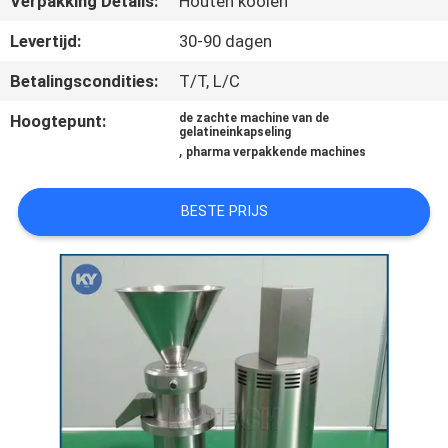
Verpakking Details:
Houten kooien
KWALITEITSCONTROLE
Levertijd:
30-90 dagen
NIEUWS
Betalingscondities:
T/T, L/C
Hoogtepunt:
de zachte machine van de
VRAAG
gelatineinkapseling
,
pharma verpakkende machines
EEN
OFFERTE
BESTE PRIJS
SITEMAP
PRIVACY
POLICY