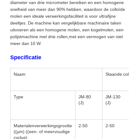
diameter van drie micrometer bereiken en een homogene
snelheid van meer dan 90% hebben, waardoor de colloïde
molen een ideale verwerkingsfaciliteit is voor ultrafijne
deeltjes. De machine kan vergelijkbare machinaire taken
uitvoeren als een homogene molen, een kogelmolen, een
polijstmachine met drie rollen,met een vermogen van niet
meer dan 10 W.
Specificatie
Naam
Staande colloïd
Type
JM-80
JM-130
JM
(J)
(J)
Materialenverwerkingsgrootte
2-50
2-50
2-
((μm) ((een- of meervoudige
cyclus)