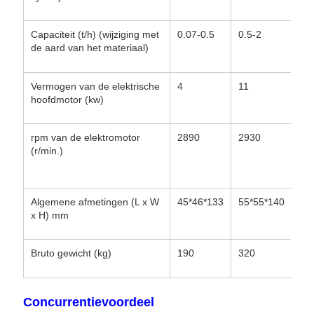
Capaciteit (t/h) (wijziging met
0.07-0.5
0.5-2
0.0
de aard van het materiaal)
0.0
Vermogen van de elektrische
4
11
1.1
hoofdmotor (kw)
rpm van de elektromotor
2890
2930
175
(r/min.)
en
50
Algemene afmetingen (L x W
45*46*133
55*55*140
53
x H) mm
Bruto gewicht (kg)
190
320
70
Concurrentievoordeel