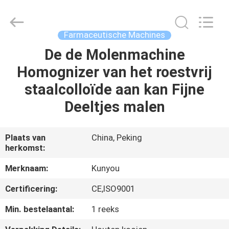
2026
KUN
YOU
Pharmatech
Co.,LTD..
Farmaceutische Machines
All
Rights
De de Molenmachine
THUIS
Reserved.
Homognizer van het roestvrij
PRODUCTEN
staalcolloïde aan kan Fijne
Deeltjes malen
VIDEO'S
Plaats van
China, Peking
herkomst:
OVER
ONS
Merknaam:
Kunyou
Certificering:
CE,ISO9001
FABRIEKSTOCHT
Min. bestelaantal:
1 reeks