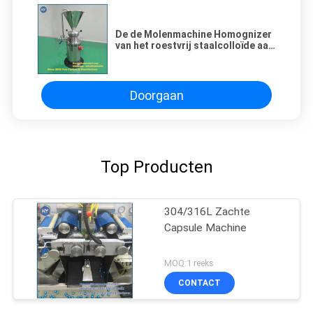
De de Molenmachine Homognizer
van het roestvrij staalcolloïde aan
kan Fijne Deeltjes malen
Doorgaan
Top Producten
304/316L Zachte
Capsule Machine
MOQ:1 reeks
CONTACT